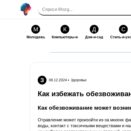
М
К
Д
С
Молодежь
Компьютеры-и-электроника
Дом-и-сад
Стиль-и-ух
И
В
Искусство-и-развлечения
Взаимоотн
З
08.12.2024 •
Здоровье
Как избежать обезвожива
Как обезвоживание может возни
Отравление может произойти из-за многих фа
воды, контакт с токсичными веществами и н