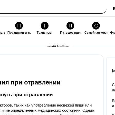
П
Т
П
С
од-за-собой
Праздники-и-традиции
Транспорт
Путешествия
Семейная-жизнь
Фи
З
К
Ф
П
.....БОЛЬШЕ.....
ошения
Здоровье
Кулинария-и-гостеприимство
Финансы-и-бизнес
Питомцы-и-животн
О
M
ния при отравлении
С
н
кнуть при отравлении
К
кторов, таких как употребление несвежей пищи или
и
аличие определенных медицинских состояний. Одним