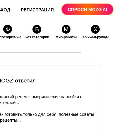
СПРОСИ MOZG AI
ВХОД
РЕГИСТРАЦИЯ
Ф
Б
М
Х
лософия-и-религия
Без категории
Мир-работы
Хобби-и-рукоделие
О
О
ые
бразование
Образование-и-коммуникации
OGZ ответил
ладкий рецепт: американские панкейки с
утеллой...
ак готовить только для себя: полезные советы
 рецепты...