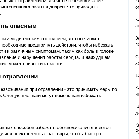
занных с отравлением, является обезвоживание.
К
интенсивного рвоты и диареи, что приводит к
о
.
К
ыть опасным
а
З
зным медицинским состоянием, которое может
п
 необходимо предпринять действия, чтобы избежать
и к различным симптомам, таким как боль в голове,
С
давление и нарушения работы сердца. В наихудшем
х
ние может привести к смерти.
1
и отравлении
К
езвоживания при отравлении - это принимать меры по
и
е. Следующие шаги могут помочь вам избежать
К
д
К
ивных способов избежать обезвоживания является
Р
ду или электролитные растворы, чтобы быстро