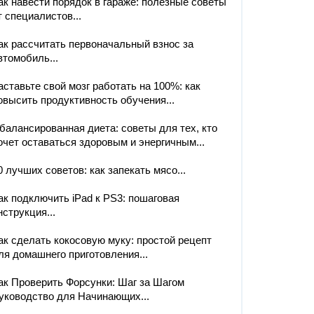
ак навести порядок в гараже: полезные советы
т специалистов...
ак рассчитать первоначальный взнос за
втомобиль...
аставьте свой мозг работать на 100%: как
овысить продуктивность обучения...
балансированная диета: советы для тех, кто
очет оставаться здоровым и энергичным...
0 лучших советов: как запекать мясо...
ак подключить iPad к PS3: пошаговая
нструкция...
ак сделать кокосовую муку: простой рецепт
ля домашнего приготовления...
ак Проверить Форсунки: Шаг за Шагом
уководство для Начинающих...