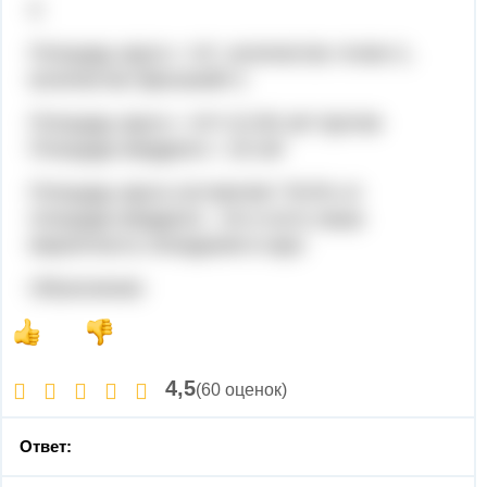
4
Площадь круга = πr², количество точек=1,
количество бросаний=1
Площадь круга = πr²=12,56 см² против
Площади квадрата = 16 см²
Площадь круга составляет 78,5% от
площади квадрата - это и есть наша
вероятность попадания в круг.
Объяснение:
4,5
(60 оценок)
Ответ: