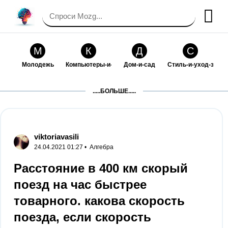
М
К
Д
С
Молодежь
Компьютеры-и-электроника
Дом-и-сад
Стиль-и-уход-за-со
П
Т
П
С
.....БОЛЬШЕ.....
Праздники-и-традиции
Транспорт
Путешествия
Семейная-жизнь
Ф
Б
М
Х
Философия-и-религия
Без категории
Мир-работы
Хобби-и-рукоделие
viktoriavasili
24.04.2021 01:27 •
Алгебра
И
В
З
К
Искусство-и-развлечения
Взаимоотношения
Здоровье
Кулинария-и-госте
Расстояние в 400 км скорый
поезд на час быстрее
Ф
П
О
О
Финансы-и-бизнес
Питомцы-и-животные
Образование
Образование-и-ком
товарного. какова скорость
поезда, если скорость