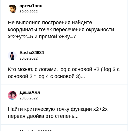
артем1ппн
30.09.2022
Не выполняя построения найдите
координаты точек пересечения окружности
x^2+y^2=5 и прямой х+3у=7...
Sasha34634
30.09.2022
Кто может. с логами. log с основой √2 ( log 3 с
основой 2 * log 4 с основой 3)...
ДашаАлл
23.06.2022
Найти критическую точку функции x2+2x
первая двойка это степень...