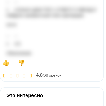
_ _
х 4,5Хелп! ДАМ ТОП 1 ОТВЕТУ 5 ЗВЕЗД И
Найдите неизвестный член пропорции:
24=6
_ _
х 4,5
Объяснение:
4,8
(68 оценок)
Это интересно: