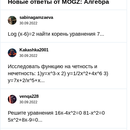
Новые ответы от MOGZ: Алгебра
sabinagamzaeva
30.09.2022
Log (x-6)=2 найти корень уравнения 7...
Kakashka2001
30.09.2022
Исследовать функцию на четность и
нечетность: 1)y=x^3-x 2) y=1/2x^2+4x^6 3)
y=7x+2/x^5+x...
venqa228
30.09.2022
Решите уравнения 16х-4х^2=0 81-х^2=0
5х^2+8х-9=0...