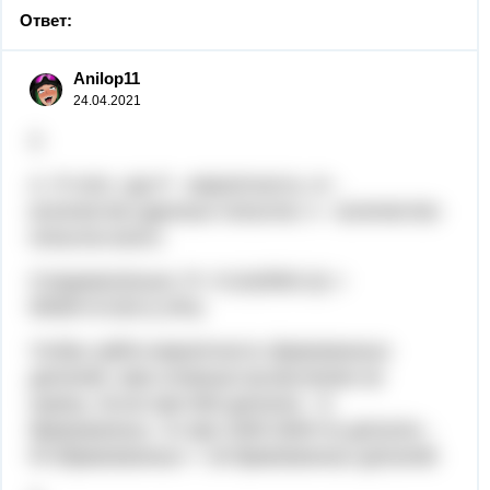
Ответ:
Anilop11
24.04.2021
3
А P=m/n, где P - вероятность; m -
количество удачных попыток; n - количество
попыток всего.
Следовательно: Ρ= 9 (m)/500 (n) =
9/500=0.018 (1.8%)
Чтобы найти вероятность бракованных
деталей, нам сложные вычисления не
нужны. Если при 500 деталях - 9
бракованных, то при 1000 (500×2) деталях -
9×2бракованных = 18 бракованных деталей.