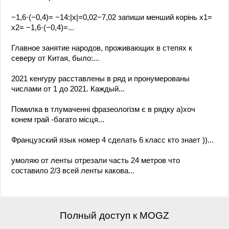
−1,6⋅(−0,4)= −14:|x|=0,02−7,02 запиши менший корінь x1=
x2= −1,6⋅(−0,4)=...
Главное занятие народов, проживающих в степях к
северу от Китая, было:...
2021 кенгуру расставлены в ряд и пронумерованы
числами от 1 до 2021. Каждый...
Помилка в тлумаченні фразеологізм є в рядку а)хоч
конем грай -багато місця...
Французский язык номер 4 сделать 6 класс кто знает ))...
умоляю от ленты отрезали часть 24 метров что
составило 2/3 всей ленты какова...
Полный доступ к MOGZ