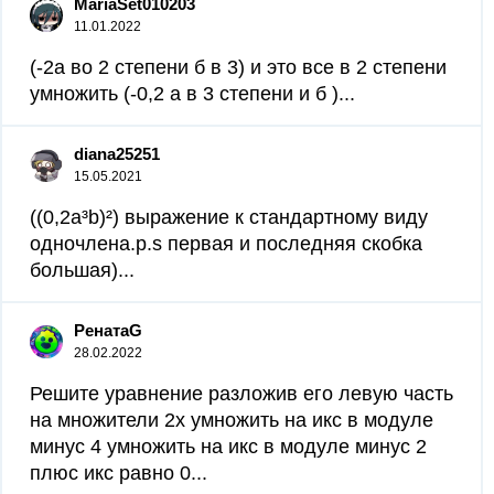
MariaSet010203
11.01.2022
(-2a во 2 степени б в 3) и это все в 2 степени
умножить (-0,2 а в 3 степени и б )...
diana25251
15.05.2021
((0,2a³b)²) выражение к стандартному виду
одночлена.p.s первая и последняя скобка
большая)...
РенатаG
28.02.2022
Решите уравнение разложив его левую часть
на множители 2x умножить на икс в модуле
минус 4 умножить на икс в модуле минус 2
плюс икс равно 0...