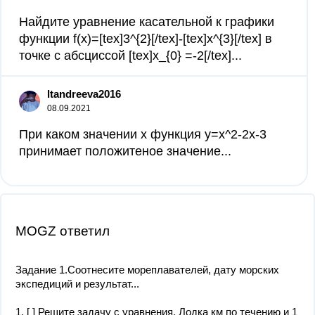
Найдите уравнение касательной к графики
функции f(x)=[tex]3^{2}[/tex]-[tex]x^{3}[/tex] в
точке с абсциссой [tex]x_{0} =-2[/tex]...
ltandreeva2016
08.09.2021
При каком значении x функция y=x^2-2x-3
принимает положитеное значение...
MOGZ ответил
Задание 1.Соотнесите мореплавателей, дату морских
экспедиций и результат...
1. [ ] Решите задачу с уравнения. Лодка км по течению и 1