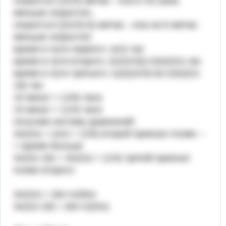
скорость2 (2х/3) км/час --она в 3/2 раза
меньше скорости1,
скорость3 ((2х/3)-6) км/час --она на 6 км/час
меньше скорости2
время в пути первого: (s/х) час
время в пути второго: (s/(2х/3))=(3s)/(2x) час
время в пути третьего: (s)/((2х/3)-6)=(3s)/(2x-
18) час
10 минут = (1/6) часа
15 минут = (1/4) часа
получим систему уравнений:
3s/(2х) = (s/х) + (1/6) второй приехал позже --
> время больше
3s/(2х-18) = 3s/(2х) + (1/4) третий приехал
позже второго
3s/(2х) = (6s+х)/(6x)
3s/(2х-18) = (6s+х)/(4x)