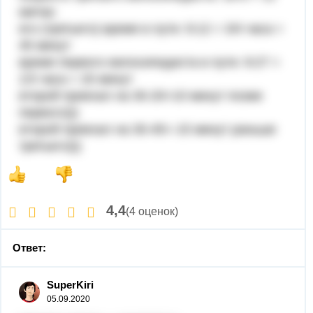
км/час
его (третьего) время в пути: 9:12 = 3/4 часа =
45 минут
время первого велосипедиста в пути: 9:27 =
1/3 часа = 20 минут
второй приехал на 30-20=10 минут позже
первого)))
второй приехал на 30-45=-15 минут раньше
третьего)))
4,4
(4 оценок)
Ответ:
SuperKiri
05.09.2020