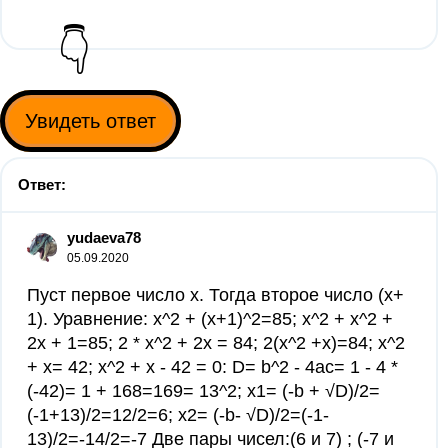
👇
Увидеть ответ
Ответ:
yudaeva78
05.09.2020
Пуст первое число x. Тогда второе число (x+
1). Уравнение: x^2 + (x+1)^2=85; x^2 + x^2 +
2x + 1=85; 2 * x^2 + 2x = 84; 2(x^2 +x)=84; x^2
+ x= 42; x^2 + x - 42 = 0: D= b^2 - 4ac= 1 - 4 *
(-42)= 1 + 168=169= 13^2; x1= (-b + √D)/2=
(-1+13)/2=12/2=6; x2= (-b- √D)/2=(-1-
13)/2=-14/2=-7 Две пары чисел:(6 и 7) ; (-7 и