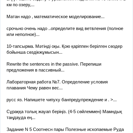
км по озеру,...
Матан надо , математическое моделирование...
срочьно очень надо ..определите вид ветвления (полное
или неполное)...
10-тапсырма. Мәтінді оқы. Қою қаріппен берілген сөздер
бойынша сөздікжұмысын...
Rewrite the sentences in the passive. Перепиши
предложения в пассивный...
Лабораторная работа №7. Определение условия
плавания Чему равен вес...
русс яз. Напишете чипуху банпредупреждение и . >...
Сұраққа толық жауап беріңіз. (4-5 сөйлеммен) Мамндық
таңдауда ең...
Задание N 5 Соотнесн пары Полезные ископаемые Руда