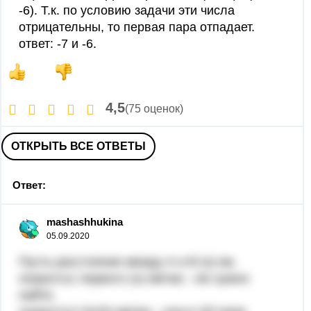
-6). Т.к. по условию задачи эти числа
отрицательны, то первая пара отпадает.
ответ: -7 и -6.
4,5
(75 оценок)
ОТКРЫТЬ ВСЕ ОТВЕТЫ
Ответ:
mashashhukina
05.09.2020
Пусть расстояние между А и В (s) км,
скорость1 первого (х) км/час --ее нужно
найти,