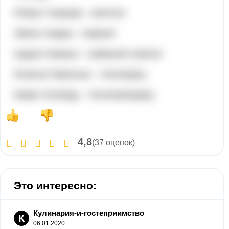
Робаут Сюркуф – капитан
Эмиль Надер – первый
Адара Сиаваш – наёмный стрелок
Иланна Павелька – техножрец
Каирн Силквуд – технопровидец
4,8
(37 оценок)
Это интересно:
Кулинария-и-гостеприимство
К
06.01.2020