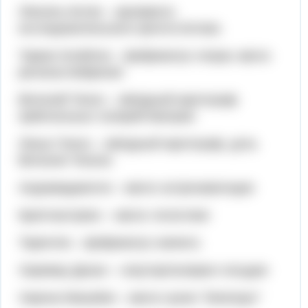
Лексель Котов – архимагос
исследовательского флота Котова
Таркис Блейлок – фабрикатус-локум, магос
региона Кебрения
Виталий Тихон – звёздный картограф
орбитальных галерей Кватрии
Линья Тихон – звёздный картограф, дочь
Виталия Тихона
Азурамаджелли – магос астронавигации
Криптаэстрекс – магос логистики
Тарентек – фабрикатус ковчега
Хиримау Дахан – секутор/сюзерен гильдии
Хирона Манубия – магос кузни “Электрус”