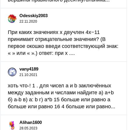
Odesskiy2003
22.11.2020
При каких значениях x двучлен 4x−11
принимает отрицательные значения? (В
первое окошко введи соответствующий знак:
« » или « ».) ответ: при x ....
vany4189
21.10.2021
хоть что-! 1 . для чисел a и b заключённых
между заданным и числами найдите а) а+b
б) a-b в) a: b г) a*b 15 больше или равно а
больше или равно 16 4 больше или равно...
Alihan1600
28.05.2023