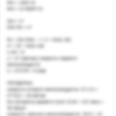
9sх = x(6s+х)
6sх = (x-9)(6s+х)
3sx = x²
54s+9x = x²
9x = (3x-54)s ---> s = 3x/(x-18)
x² = 3x * 3x/(x-18)
x-18 = 9
x = 27 (км/час) скорость первого
велосипедиста
s = 3*27/9 = 9 (км)
ПРОВЕРКА:
скорость второго велосипедиста: 27:1.5 =
27*2/3 = 18 км/час
его (второго) время в пути: 9:18 = 1/2 часа =
30 минут
скорость третьего велосипедиста: 18-6 = 12