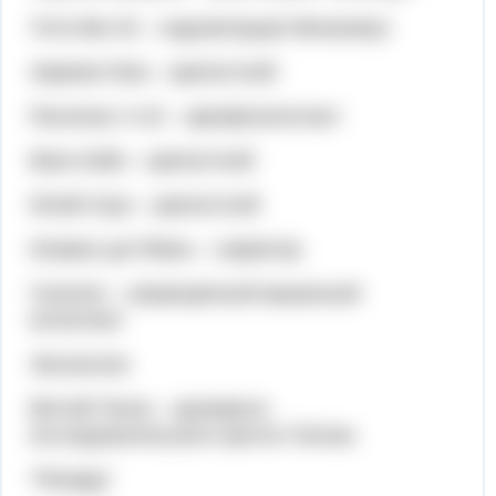
Тота Мю-32 – надсмотрщик Механикус
Авреем Локк – крепостной
Расселас Х-42 – аркофлагеллант
Ванн Койн – крепостной
Юлий Хоук – крепостной
Исмаил де Рёвен – сервитор
Галатея – запрещённый машинный
интеллект
Экснихлио
Веттий Телок – архимагос
исследовательского флота Телока
“Ренард”