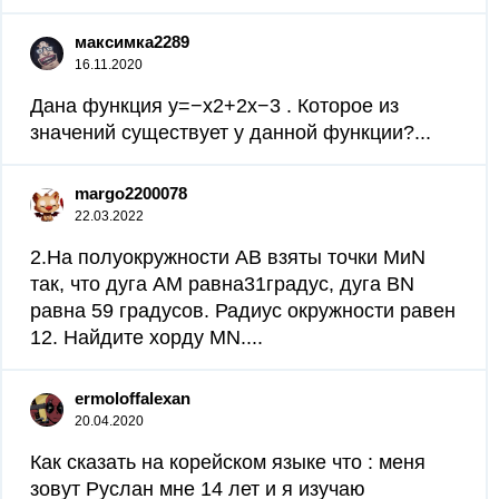
максимка2289
16.11.2020
Дана функция y=−x2+2x−3 . Которое из
значений существует у данной функции?...
margo2200078
22.03.2022
2.На полуокружности АВ взяты точки MиN
так, что дуга АМ равна31градус, дуга ВN
равна 59 градусов. Радиус окружности равен
12. Найдите хорду MN....
ermoloffalexan
20.04.2020
Как сказать на корейском языке что : меня
зовут Руслан мне 14 лет и я изучаю