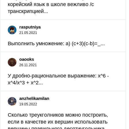
корейский язык в школе вежливо /с
транскрипцией...
rasputniya
21.05.2021
Выполнить умножение: a) (c+3)(c-b)=_...
oaooks
26.11.2021
У дробно-рациональное выражение: x^6 -
x^4/x^3 + x^2​...
anzhelikamilan
19.05.2022
Сколько треукголников можно построить,
если в качестве их вершин использовать
вершины правильного десятиугольника...