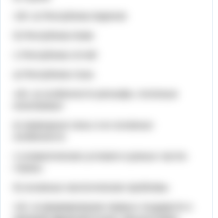
135. в) Республика Карелия
б) Республика Коми
г) Республика Алтай
а) Республика Саха
140. а) особенности рельефа, полезные
ископаемые
в) природные зоны и их основные
особенности
г) климатические условия в разных частях
страны
б) основные экологические проблемы
142. в) формирование первых государств и