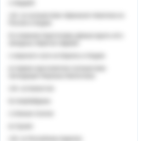
г) Муррей
132. в) путешествие Афанасия Никитина из
России в Индию
б) плавание Бартоломеу Диаша вдоль юго-
западных берегов Африки
г) морского пути из Европы в Индию
а) первое кругосветное путешествие
экспедиции Фернана Магеллана
134. а) Казахстан
б) Азербайджан
г) Южная Осетия
в) Грузия
135. в) Республика Карелия