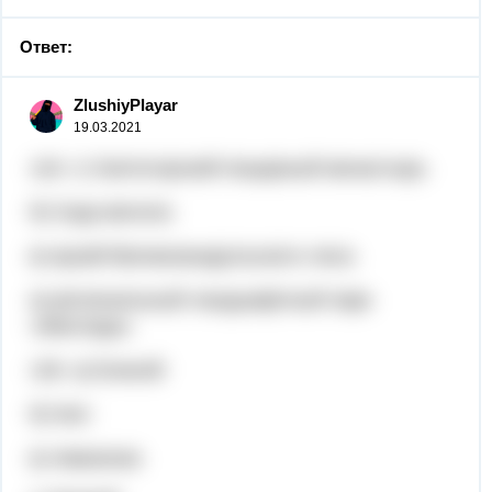
Ответ:
ZlushiyPlayar
19.03.2021
119. г) Святогорский пещерный монастырь
б) Саур-могила
в) музей Великоанадольского леса
а) региональный ландшафтный парк
«Меотида»
130. а) Енисей
б) Нил
в) Амазонка