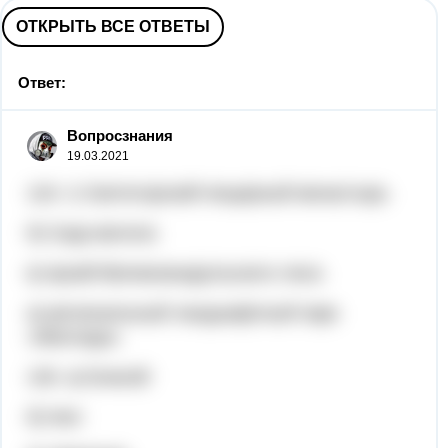
ОТКРЫТЬ ВСЕ ОТВЕТЫ
Ответ:
Вопросзнания
19.03.2021
119. г) Святогорский пещерный монастырь
б) Саур-могила
в) музей Великоанадольского леса
а) региональный ландшафтный парк
«Меотида»
130. а) Енисей
б) Нил