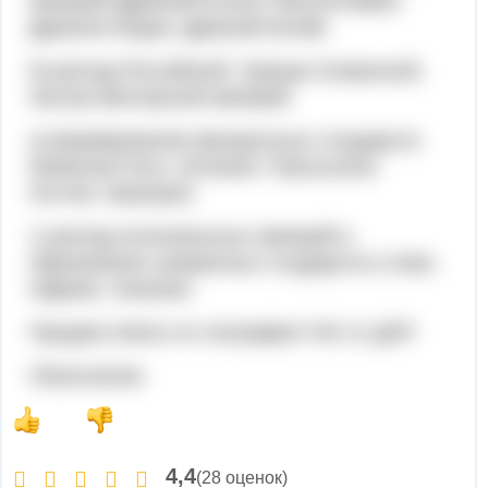
империй (Древний Египет, Месопотамия,
Древняя Индия, Древний Китай)
б) распад Российской, Турецко-Османской,
Австро-Венгерской империй.
а) формирование феодальных государств
(Киевская Русь, Испания, Португалия,
Англия, Франция)
г) распад колониальных империй и
образования суверенных государств в Азии,
Африке, Океании.
Продам ответы по географии ГИА 11 ДНР
Объяснение:
4,4
(28 оценок)