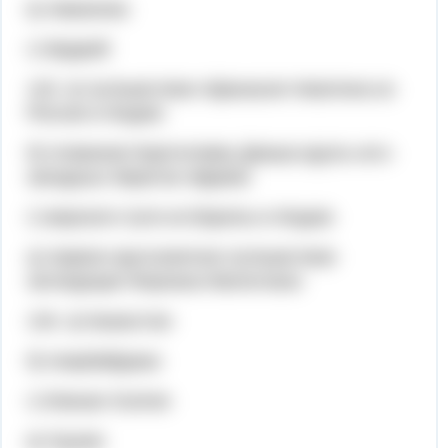
в) Амазонка
г) Муррей
132. в) путешествие Афанасия Никитина из
России в Индию
б) плавание Бартоломеу Диаша вдоль юго-
западных берегов Африки
г) морского пути из Европы в Индию
а) первое кругосветное путешествие
экспедиции Фернана Магеллана
134. а) Казахстан
б) Азербайджан
г) Южная Осетия
в) Грузия