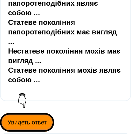
папоротеподібних являє
собою ...
Статеве покоління
папоротеподібних має вигляд
...
Нестатеве покоління мохів має
вигляд ...
Статеве покоління мохів являє
собою ...
👇
Увидеть ответ