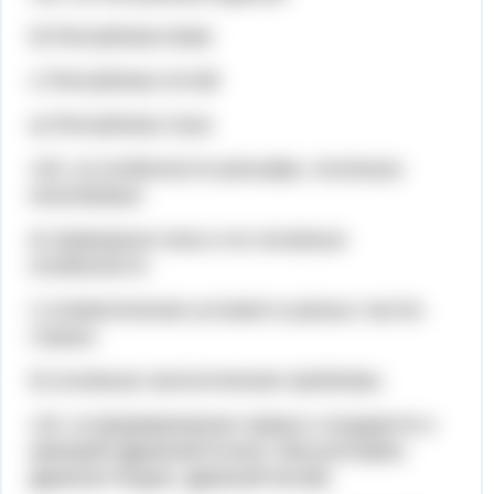
б) Республика Коми
г) Республика Алтай
а) Республика Саха
140. а) особенности рельефа, полезные
ископаемые
в) природные зоны и их основные
особенности
г) климатические условия в разных частях
страны
б) основные экологические проблемы
142. в) формирование первых государств и
империй (Древний Египет, Месопотамия,
Древняя Индия, Древний Китай)