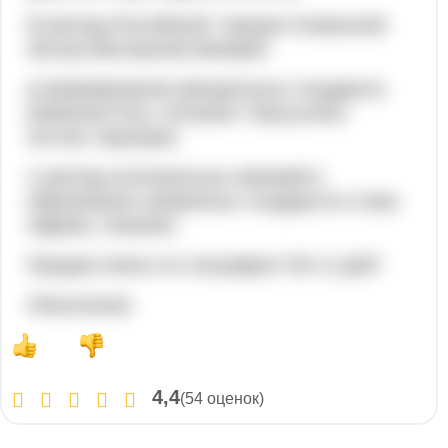
б) распад Российской, Турецко-Османской,
Австро-Венгерской империй.
а) формирование феодальных государств
(Киевская Русь, Испания, Португалия,
Англия, Франция)
г) распад колониальных империй и
образования суверенных государств в Азии,
Африке, Океании.
Продам ответы по географии ГИА 11 ДНР
Объяснение:
4,4
(54 оценок)