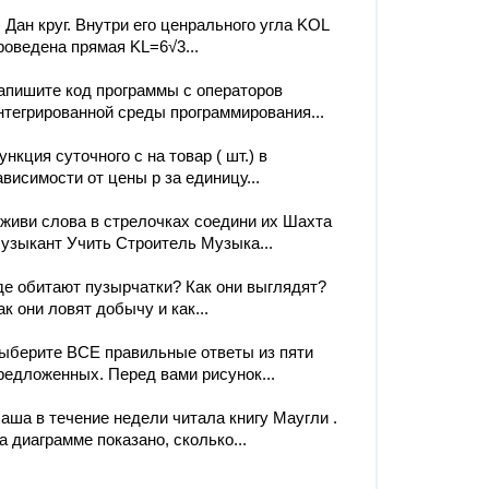
) Дан круг. Внутри его ценрального угла KOL
роведена прямая KL=6√3‎...
апишите код программы с операторов
нтегрированной среды программирования...
ункция суточного с на товар ( шт.) в
ависимости от цены p за единицу...
живи слова в стрелочках соедини их Шахта
узыкант Учить Строитель Музыка...
де обитают пузырчатки? Как они выглядят?
ак они ловят добычу и как...
ыберите ВСЕ правильные ответы из пяти
редложенных. Перед вами рисунок...
аша в течение недели читала книгу Маугли .
а диаграмме показано, сколько...