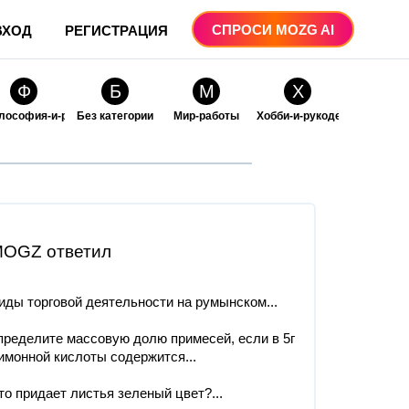
СПРОСИ MOZG AI
ВХОД
РЕГИСТРАЦИЯ
Ф
Б
М
Х
лософия-и-религия
Без категории
Мир-работы
Хобби-и-рукоделие
О
О
ые
бразование
Образование-и-коммуникации
OGZ ответил
иды торговой деятельности на румынском...
пределите массовую долю примесей, если в 5г
имонной кислоты содержится...
то придает листья зеленый цвет?​...