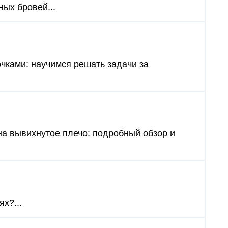
ых бровей...
очками: научимся решать задачи за
на вывихнутое плечо: подробный обзор и
х?...