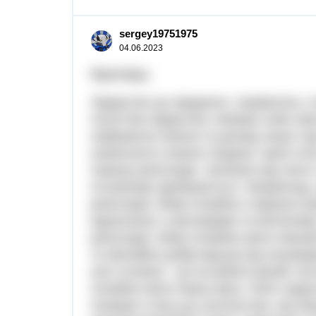
sergey19751975
04.06.2023
Відповідь:
Лідерство-це завдання, справитись з 
почуттям лідерства і вважає себе ним
набуваючи знання та досвід лише тод
унікальність кожної людини. Щоб ста
хорошу репутацію. Залежно від твого 
по-різному здобувається. Наприклад
репутацію, йому потрібно старанно ви
відносинах з школярами та вчителями
репутацію, йому потрібно мати певний
та звичайно добрі відгуки від пасажир
але головне - це не робити речей, як
потрібно мати певну мету, тобто задат
позицію я несу до суспільства, яку мі