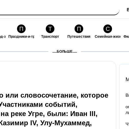
П
Т
П
С
од-за-собой
Праздники-и-традиции
Транспорт
Путешествия
Семейная-жизнь
Фи
З
К
Ф
П
.....БОЛЬШЕ.....
ошения
Здоровье
Кулинария-и-гостеприимство
Финансы-и-бизнес
Питомцы-и-животн
О
M
о или словосочетание, которое
В
 Участниками событий,
о
а реке Угре, были: Иван III,
л
Казимир IV, Улу-Мухаммед,
Ч