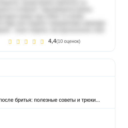
говорити). Цьому можна навчитись на
укати в Інтернеті. Підсумовуючи можна
дкладна праця над собою та своїми
ти будь-яка людина з вродженими навиками
дером - лише людина, яка вдосконалює себе
4,4
(10 оценок)
после бритья: полезные советы и трюки...