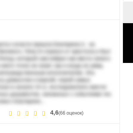
ота к власти пришла Екатерина II, на
ликого, Петр III отрекся от престола и был
опшу, который сам избрал как место своего
икто точно не знает, как и когда он умер,
 непосредственным исполнителем. Эта
су домыслов и версий, порой самых
ько в начале XX в. исследователи смогли
ных документов, связанных с событиями тех
ова к Екатерине...
4,6
(66 оценок)