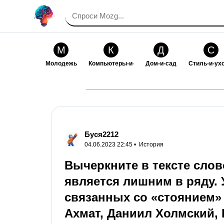
М
К
Д
С
Молодежь
Компьютеры-и-электроника
Дом-и-сад
Стиль-и-ух
И
В
Искусство-и-развлечения
Взаимоотн
Буся2212
04.06.2023 22:45 •
История
Вычеркните в тексте слов
является лишним в ряду.
связанных со «стоянием» н
Ахмат, Даниил Холмский, 