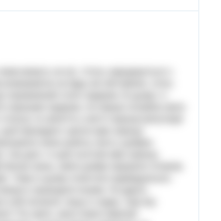
яким можуть не всі. Хтось народжується з
,незважаючи на будь які обставини, хтось
і спроможний стати лідером. В цьому і є
ти хорошим лідером, по-перше потрібно мати
статусу та заняття у житті хороша репутація
, щоб президент школи мав хорошу
конувати свою роботу, бути у добрих
 і так далі. А щоб льотчик мав хорошу
 багаж знань, вміти добре керувати літаком,
ів. Тому в цьому плані все індивідуально,
і можуть нашкодити іншим. По-друге,
и собі питання: якщо я лідер, тоді яку
сію? По-третє, мати певні навички