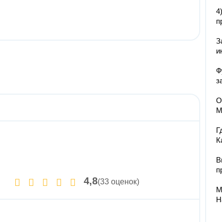
4
п
З
и
Ф
з
О
М
Г
К
В
п
4,8
(33 оценок)
М
Н