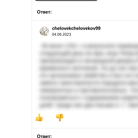
Ответ:
chelovekchelovekov99
04.06.2023
28 июня 1762 г. в результате перевор
следующий день ее муж, внук Петра Ве
препровожден в загородный дворец Р
временного заточения. Но до сих пор н
кто организовал убийство и был его
завеса таинственности породила мас
невероятных и противоположных. Тол
познакомиться с содержанием секрет
дней. Среди них два письма А. Г. Орл
Ответ: