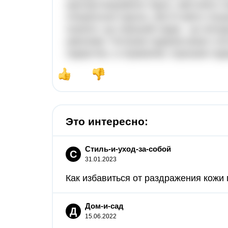
ораторства(уміння гарно, змістовно 
спеціальних курсах, або й навіть пош
сказати, що хороший лідер - це непо
уміннями. Поганим лідером може ста
лідерства, а справжнім, хорошим лі
Это интересно:
Стиль-и-уход-за-собой
С
31.01.2023
Как избавиться от раздражения кожи 
Дом-и-сад
Д
15.06.2022