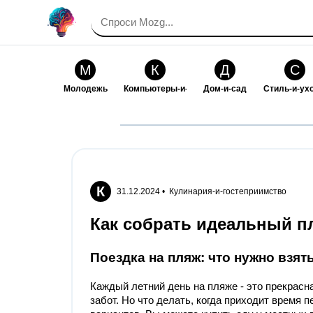
М
К
Д
С
Молодежь
Компьютеры-и-электроника
Дом-и-сад
Стиль-и-ух
И
В
Искусство-и-развлечения
Взаимоотн
К
31.12.2024 •
Кулинария-и-гостеприимство
Как собрать идеальный 
Поездка на пляж: что нужно взят
Каждый летний день на пляже - это прекрасн
забот. Но что делать, когда приходит время п