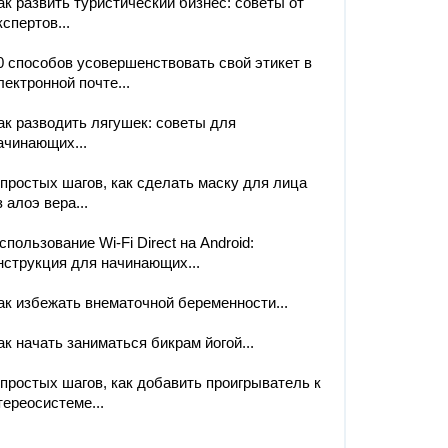
ак развить туристический бизнес: советы от
кспертов...
0 способов усовершенствовать свой этикет в
лектронной почте...
ак разводить лягушек: советы для
ачинающих...
 простых шагов, как сделать маску для лица
з алоэ вера...
спользование Wi-Fi Direct на Android:
нструкция для начинающих...
ак избежать внематочной беременности...
ак начать заниматься бикрам йогой...
 простых шагов, как добавить проигрыватель к
тереосистеме...