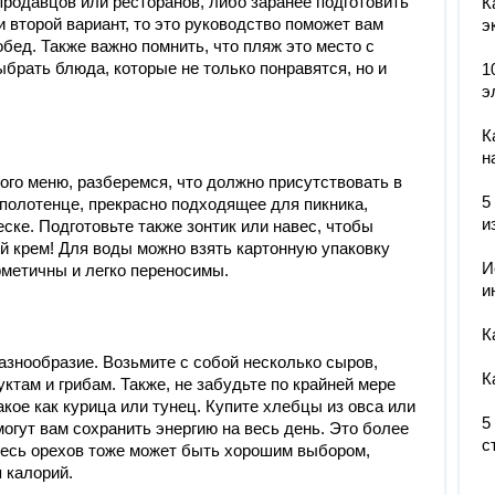
продавцов или ресторанов, либо заранее подготовить
К
второй вариант, то это руководство поможет вам
э
ед. Также важно помнить, что пляж это место с
брать блюда, которые не только понравятся, но и
1
э
К
н
го меню, разберемся, что должно присутствовать в
5
полотенце, прекрасно подходящее для пикника,
и
ске. Подготовьте также зонтик или навес, чтобы
й крем! Для воды можно взять картонную упаковку
И
рметичны и легко переносимы.
и
К
разнообразие. Возьмите с собой несколько сыров,
К
там и грибам. Также, не забудьте по крайней мере
кое как курица или тунец. Купите хлебцы из овса или
5
гут вам сохранить энергию на весь день. Это более
с
месь орехов тоже может быть хорошим выбором,
 калорий.