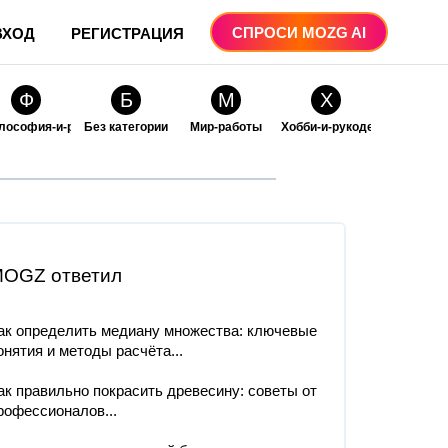
СПРОСИ MOZG AI
ВХОД
РЕГИСТРАЦИЯ
Ф
Б
М
Х
лософия-и-религия
Без категории
Мир-работы
Хобби-и-рукоделие
О
О
ые
бразование
Образование-и-коммуникации
OGZ ответил
ак определить медиану множества: ключевые
онятия и методы расчёта...
ак правильно покрасить древесину: советы от
рофессионалов...