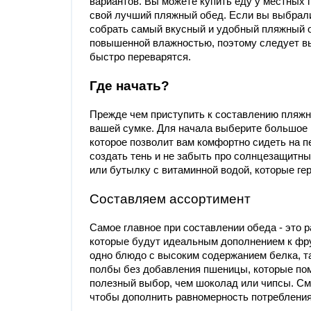
вариантов. Вы можете купить еду у местных 
свой лучший пляжный обед. Если вы выбрали 
собрать самый вкусный и удобный пляжный об
повышенной влажностью, поэтому следует вы
быстро переварятся.
Где начать?
Прежде чем приступить к составлению пляжно
вашей сумке. Для начала выберите большое 
которое позволит вам комфортно сидеть на пе
создать тень и не забыть про солнцезащитны
или бутылку с витаминной водой, которые ге
Составляем ассортимент
Самое главное при составлении обеда - это 
которые будут идеальным дополнением к фрук
одно блюдо с высоким содержанием белка, та
полбы без добавления пшеницы, которые помо
полезный выбор, чем шоколад или чипсы. С
чтобы дополнить равномерность потребления