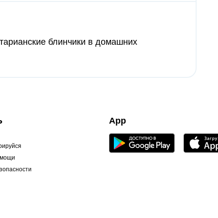
етарианские блинчики в домашних
Ь
App
рируйся
омощи
зопасности