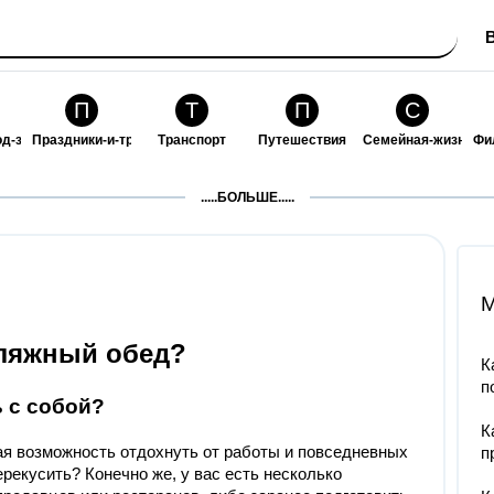
П
Т
П
С
од-за-собой
Праздники-и-традиции
Транспорт
Путешествия
Семейная-жизнь
Фи
З
К
Ф
П
.....БОЛЬШЕ.....
ошения
Здоровье
Кулинария-и-гостеприимство
Финансы-и-бизнес
Питомцы-и-животн
О
M
пляжный обед?
К
п
ь с собой?
К
ая возможность отдохнуть от работы и повседневных
п
ерекусить? Конечно же, у вас есть несколько