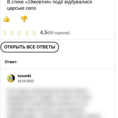
В стихе «19жовтня» події відбувалися
царське село
4,5
(69 оценок)
ОТКРЫТЬ ВСЕ ОТВЕТЫ
Ответ:
tusovki
10.10.2022
В истории человечества было много
выдающихся людей, но мало кто был
подобен по масштабу личности и по
воздействию на весь ход развития
цивилизации с человеком, которого звали