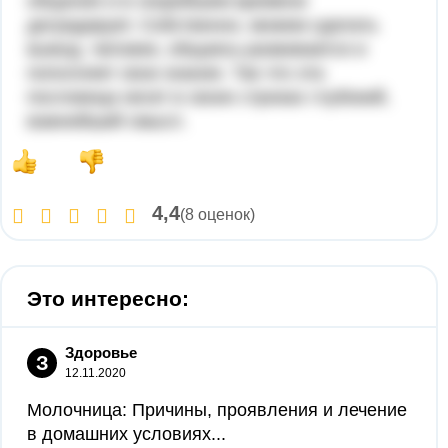
общения и в скорейшем времени
деградирует. Собственно, можем сделать
вывод, человек, общаясь-развивается и
пополняет свои знания. Так что эта
пословица несет в своих строках глубокий,
важнейший смысл.
4,4
(8 оценок)
Это интересно:
Здоровье
З
12.11.2020
Молочница: Причины, проявления и лечение
в домашних условиях...