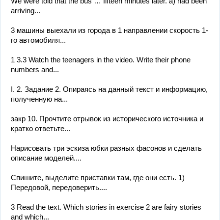
We were told that the bus … fifteen minutes later. a) had been
arriving...
3 машины выехали из города в 1 направлении скорость 1-
го автомобиля...
1 3.3 Watch the teenagers in the video. Write their phone
numbers and...
І. 2. Задание 2. Опираясь на данный текст и информацию,
полученную на...
закр 10. Прочтите отрывок из исторического источника и
кратко ответьте...
Нарисовать три эскиза юбки разных фасонов и сделать
описание моделей....
Спишите, выделите приставки там, где они есть. 1)
Передовой, передоверить....
3 Read the text. Which stories in exercise 2 are fairy stories
and which...