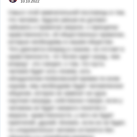
10.10.2022
Смысл этой замечательной пословицы в том,
что человек, будучи умным не должен
забывать о правилах морали, о принципах
нравственности, об общественных правилах,
которые необходимы в нашем обществе.
"Кто двигается вперед в знании, но отстает в
нравственности, тот более идет назад, чем
вперед"- это говорит, о том, что пусть
человек будет хоть гением, хоть
обладателем Нобелевской премии по всем
наукам, ему необходимо будет человеческое
общение, которое не заменит ни одна
научная награда, собственно говоря, если у
человека не будет никакого понятия о
морали, нравственности, у него не будет
приятелей, друзей, близких, если их не будет,
то следовательно человек останется без