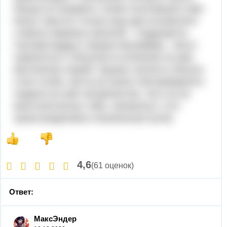
Иешуа из Назарета, позже получившего имя
Иисус Христос только еще два основателя
главных мировых религий – Сиддхартха
Гаутама Будда и пророк Мухаммед – могут
сравниться с Иисусом по влиянию на умы
миллионов людей. Однако личность Иисуса
стоит особо, как из-за своего беспримерного
подвига во имя человечества, так и из-за
многочисленных тайн, связанных с его
происхождением и жизненным путем.
4,6
(61 оценок)
Ответ:
МаксЭндер