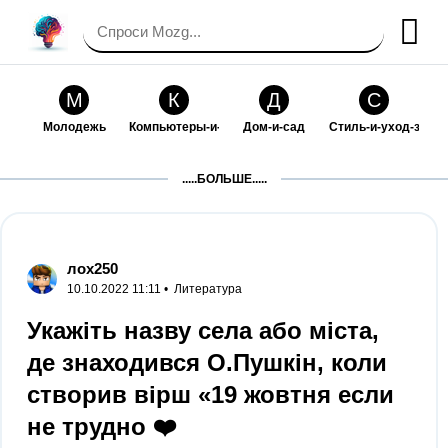
М
К
Д
С
Молодежь
Компьютеры-и-электроника
Дом-и-сад
Стиль-и-уход-за-со
П
Т
П
С
.....БОЛЬШЕ.....
Праздники-и-традиции
Транспорт
Путешествия
Семейная-жизнь
Ф
Б
М
Х
Философия-и-религия
Без категории
Мир-работы
Хобби-и-рукоделие
лох250
10.10.2022 11:11 •
Литература
И
В
З
К
Искусство-и-развлечения
Взаимоотношения
Здоровье
Кулинария-и-госте
Укажіть назву села або міста,
де знаходився О.Пушкін, коли
Ф
П
О
О
Финансы-и-бизнес
Питомцы-и-животные
Образование
Образование-и-ком
створив вірш «19 жовтня если
не трудно ❤️