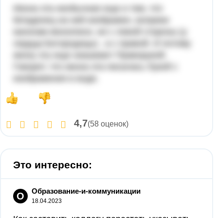
Икона эта необычная еще и тем, что
Младенец на ней изображен, вопреки
канонам иконописи, не с левой стороны (у
сердца Богородицы) , а с правой. И потому
икону эту еще называют Праворукой.
Говорят, что икона эта писалась Лукой с
изображения в воде.
4,7
(58 оценок)
Это интересно:
Образование-и-коммуникации
О
18.04.2023