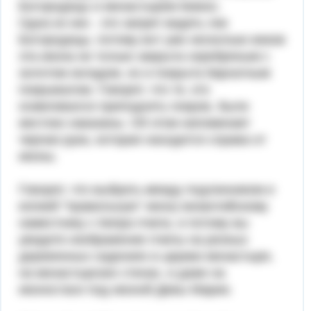
Богородицы и монастырем Киккос.
Одна из них - это запрет видеть лик
Богородицы, потому вот уже несколько веков
эта икона не только закрыта серебряным с
золотом окладом, но и покрыта бархатным
покрывалом. Говорят, что те, кто
осмеливался приподнять покров, были
жестоко наказаны. Об этом напоминает
черная рука, которая находится справа от
иконы.
Говорят, что выбрать между подлинником и
копией "правильную" икону византийскому
наместнику с Кипра пчела, и потому вы
увидите изображение пчелы на резных
деревянных сидениях в церкви монастыря,
на монастырских стенах, и даже на
иконостасе под иконой Девы Марии.