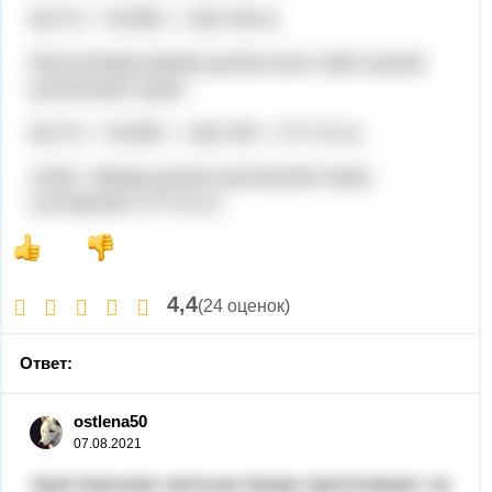
58,75 + 79,955 = 138,705 м.
Рассчитаем какова длина всех трёх кусков
купленной ткани:
58,75 + 79,955 + 138,705 = 277,41 м.
ответ: общая длина купленной ткани
составляет 277,41 м.
4,4
(24 оценок)
Ответ:
ostlena50
07.08.2021
Христианские святыни Кипра притягивают на