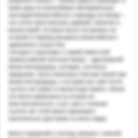
уверенно сказать: “Любая дорога приведёт в
храм одно из величайших материальных
наследий Византийского периода на Кипре –
это сотни христианских церквей, базилик и
монастырей, которые были построены на
острове в период расцвета византийского
церковного искусства.
Сегодня я расскажу о самой известной
православной святыне Кипра - чудотворной
иконе Богородицы, которая, согласно
преданию, была написана Святым Лукой при
жизни Богородицы, и которая вот уже почти
тысячу лет живет в монастыре Киккос. Икона
эта была привезена на остров из
Константинополя, и вот уже в течении
тысячи лет этой иконе приезжают
поклониться христиане со всего мира.
Много преданий и легенд связано с иконой