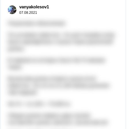
vanyakolesov1
07.08.2021
Пошаговое объяснение:
По условию известно, что для пошива штор
было приобретено 3 куска ткани различной
длины.
В первом из которых было 58,75 метров
ткани.
Вычислим длину второго куска если
известно, что он на 21,205 метра длиннее
чем первый.
58,75 + 21,205 = 79,955 м.
Общая длина первых двух кусков
составляет длину третьего, вычислим её: