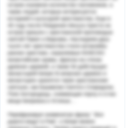
остров огромное количество паломников, а
также людей, которые интересуются
историей и культурой христианства. Еще в
45 году после Рождения Иисуса Христа на
остров пришли с христианской проповедью
святой Павел и Варнава. Наследием двух
тысяч лет христианства стали катакомбы
ранних христиан, охраняемые ЮНЕСКО
византийские храмы, фрески на стенах
древних церквей, а также 50 действущих
монастырей Кипра! В кипрских церквях и
монастырях хранятся такие христианские
святыни, как Башмачки Святого Спиридона,
Пояс Богородицы, снимающие порчу и сглаз
мощи Киприана и Устиньи.. .
Перефразируя знаменитую фразу “ Все
дороги ведут в Рим”, о Кипре можно