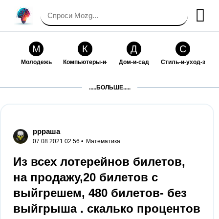
М
К
Д
С
Молодежь
Компьютеры-и-электроника
Дом-и-сад
Стиль-и-уход-за-со
П
Т
П
С
.....БОЛЬШЕ.....
Праздники-и-традиции
Транспорт
Путешествия
Семейная-жизнь
Ф
Б
М
Х
Философия-и-религия
Без категории
Мир-работы
Хобби-и-рукоделие
ррраша
07.08.2021 02:56 •
Математика
И
В
З
К
Искусство-и-развлечения
Взаимоотношения
Здоровье
Кулинария-и-госте
Из всех лотерейнов билетов,
на продажу,20 билетов с
Ф
П
О
О
Финансы-и-бизнес
Питомцы-и-животные
Образование
Образование-и-ком
выйгрешем, 480 билетов- без
выйгрыша . скалько процентов