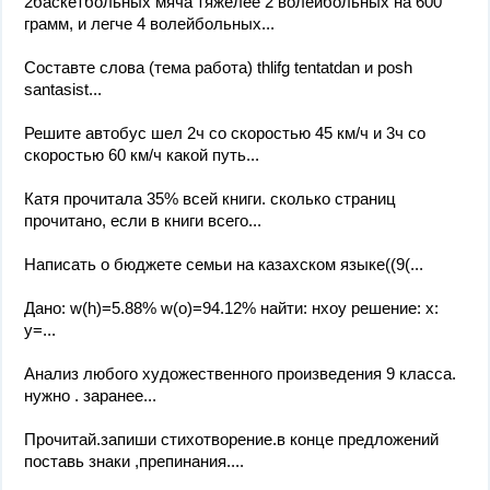
2баскетбольных мяча тяжелее 2 волейбольных на 600
грамм, и легче 4 волейбольных...
Составте слова (тема работа) thlifg tentatdan и posh
santasist...
Решите автобус шел 2ч со скоростью 45 км/ч и 3ч со
скоростью 60 км/ч какой путь...
Катя прочитала 35% всей книги. сколько страниц
прочитано, если в книги всего...
Написать о бюджете семьи на казахском языке((9(...
Дано: w(h)=5.88% w(o)=94.12% найти: нхоу решение: х:
у=...
Анализ любого художественного произведения 9 класса.
нужно . заранее...
Прочитай.запиши стихотворение.в конце предложений
поставь знаки ,препинания....