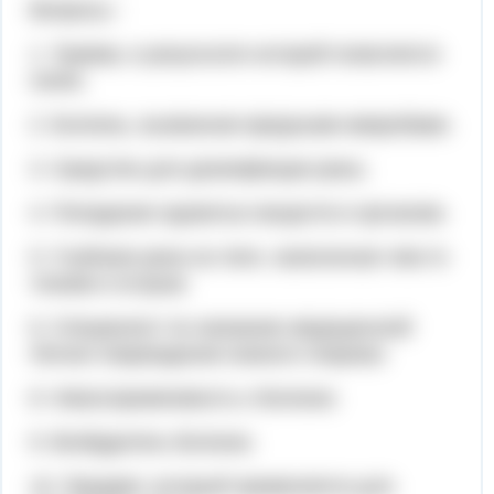
Вопросы :
1. Травма, в результате которой появляется
синяк.
2. Болезнь, вызванная вредными микробами.
3. Средство для дезинфекции раны.
4. Попадание ядовитых веществ в организм.
5. Глубокая рана на теле, нанесенная чем-то
тонким и острым.
6. Специалист по оказанию медицинской
Легкое повреждение кожного покрова.
8. Невосприимчивость к болезни.
9. Возбудитель болезни.
10. Предмет, который применяется для