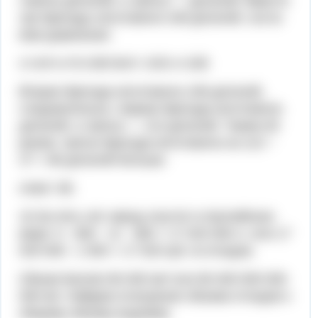
то­ви­ла де­та­лей, а тре­тья — де­та­лей. Вме­сте
три бри­га­ды из­го­то­ви­ли 248 де­та­лей, со­ста­
вим урав­не­ние:
х+х/4+х+5=248 9х/4 =243 х=108
Вто­рая бри­га­да из­го­то­ви­ла 108 де­та­лей,
сле­до­ва­тель­но, пер­вая бри­га­да из­го­то­ви­ла
де­та­лей, а тре­тья — 113 де­та­лей. Таким об­
ра­зом, тре­тья бри­га­да из­го­то­ви­ла на 113 −
27 = 86 де­та­лей боль­ше.
ответ: 86.
10.За пять лет завод спу­стит в Кас­пий­ское
море: 5 · 800 · 12 · 365 = 17 520 000 л, или 17
520 000 : 1 000 = 17 520 куб. м от­хо­дов.
Объем Кас­пия 69 400 км³ или 69 400 000 000
000 м3. Най­дем от­но­ше­ние объ­е­ма от­хо­дов к
об­ще­му объ­е­му водоёма: