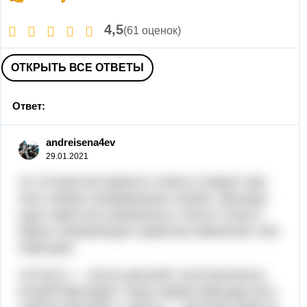
4,5
(61 оценок)
ОТКРЫТЬ ВСЕ ОТВЕТЫ
Ответ:
andreisena4ev
29.01.2021
15. В ка­че­стве вер­но­го от­ве­та сле­ду­ет при­
нять любую не­пре­рыв­ную линию, про­хо­дя­
щую через все ука­зан­ные в тек­сте точки и
верно от­ра­жа­ю­щую ха­рак­тер из­ме­не­ния тем­
пе­ра­ту­ры.
16.Пусть — число де­та­лей, из­го­тов­лен­ных
вто­рой бри­га­дой, тогда пер­вая бри­га­да из­го­