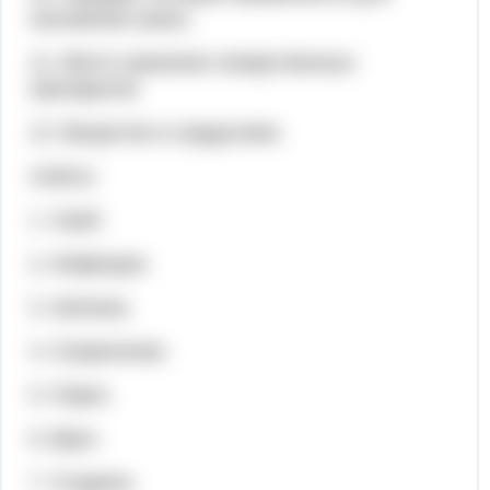
наложения шины.
11. Место хранения лекарственных
препаратов.
12. Вещество в градуснике.
ответы:
1. Ушиб.
2. Инфекция.
3. Зеленка.
4. Отравление.
5. Порез.
6. Врач.
7. Ссадина.