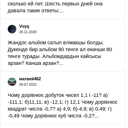
сколько ей лет. Шесть первых дней она
давала такие ответы:...
Vvyq
26.11.2020
Жандос альбом сатып влмакшы болды.
Дукенде бир альбом 90 тенге ал екинши 80
тенге турады. Альбомдардын кайсысы
арзан? Канша арзан?...
матвей462
26.07.2022
Чому дорівнює добуток чисел 1,1 і -11? а)
-111,1; б)11,11; в) -12,1; г) 12,1 Чому дорівнює
квадрат числа -0,7? а) 4,9; б)-4,9; в) 0,49; г)
-0,49 Чому дорівнює куб числа -0,2?...