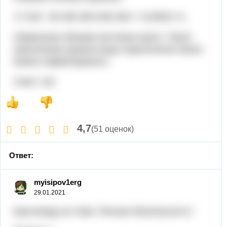
17 520 : 69 400 000 000 000 < 0,00001 %.
Из­ме­не­ние объ­е­ма ни­чтож­но мало. Такое
уве­ли­че­ние уров­ня воды прак­ти­че­ски не­воз­
мож­но за­фик­си­ро­вать.
ответ: нет.
4,7
(51 оценок)
Ответ:
myisipov1erg
29.01.2021
Кроссворд на тему "Личная безопасность":