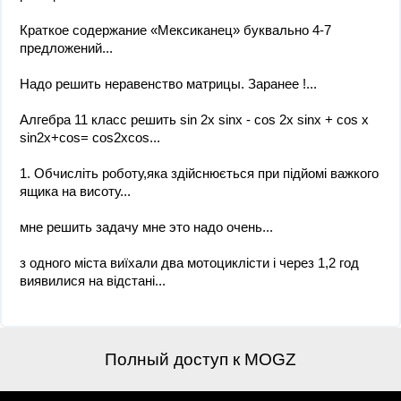
Краткое содержание «Мексиканец» буквально 4-7
предложений...
Надо решить неравенство матрицы. Заранее !...
Алгебра 11 класс решить sin 2x sinx - cos 2x sinx + cos x
sin2x+cos= cos2xcos...
1. Обчисліть роботу,яка здійснюється при підйомі важкого
ящика на висоту...
мне решить задачу мне это надо очень...
з одного міста виїхали два мотоциклісти і через 1,2 год
виявилися на відстані...
Полный доступ к MOGZ