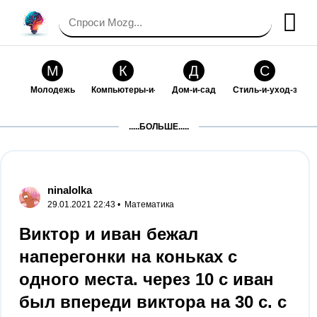
М
К
Д
С
Молодежь
Компьютеры-и-электроника
Дом-и-сад
Стиль-и-уход-за-со
П
Т
П
С
.....БОЛЬШЕ.....
Праздники-и-традиции
Транспорт
Путешествия
Семейная-жизнь
Ф
Б
М
Х
Философия-и-религия
Без категории
Мир-работы
Хобби-и-рукоделие
ninalolka
29.01.2021 22:43 •
Математика
И
В
З
К
Искусство-и-развлечения
Взаимоотношения
Здоровье
Кулинария-и-госте
Виктор и иван бежал
наперегонки на коньках с
Ф
П
О
О
Финансы-и-бизнес
Питомцы-и-животные
Образование
Образование-и-ком
одного места. через 10 с иван
был впереди виктора на 30 с. с