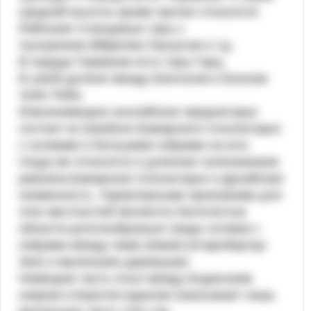
средней высоты кроме прочих относятся
Рейнские Сланцевые горы с
Хунсрюком,Эйфелем,Таунусом и т.д.
В сердце Германии есть горы Гарц.
В узкой долине между Бингеном и Бонном
течёт Рейн.
Южнонемецкое альпийское преднегорье
состоит из Швабско-Баварского плоскогорья
с холмами и большими озёрами на юге.
Сюда же относятся и длинная галечниковая
равнина,Баварское плоскогорье и Дунайская
низменность. Характерными признаками для
этих местностей являются болотистые
области,куполообразные гряды холмов с
озёрами между ними (Кимзе,Штарнбергер-
Зее) и маленькие деревушки.
Немецкая часть Альп между Боденским
озером и Берхтесгаденом охватывает лишь