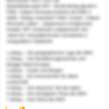
маленькую часть этих гор.
Важнейшие реки ФРГ: Эльба,Везер,Дунай и
Рейн. Самые большие,конечно же,Рейн и
Майн. Немцы называют Рейн "отцом". Самые
большие озёра -- Цюрихское и Боденское.
Климат ФРГ влажный и умеренный. Вот
такое вот географическое положение и
ландшафты Германии.
1 абзац -- Die geographische Lage der BRD
2 абзац -- Der bevölkerungsreichste und
bergige Staat Europas
3 абзац -- Inseln und Bergen
4 абзац -- Ein Kennzeichen für diese
Landschaft
5 абзац -- Der deutsche Teil der Alpen
6 абзац -- Die wichtigsten Flüse der BRD
7 абзац -- Das Klima der BRD