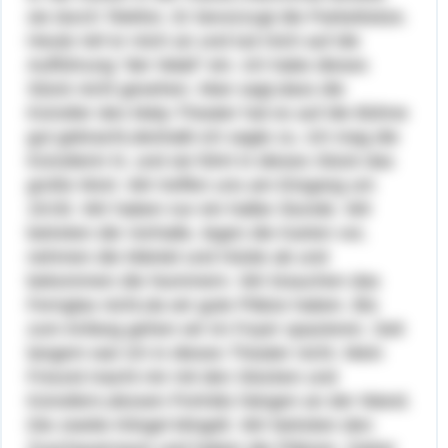
sie durch Telefon. Er bevorzugt die Parkettsitze.
Heute rief er mich an und lud mich auf die
Aufführung "der Wald" ein. Ich habe dieses
Stück nicht gesehen. Man sagt,dass die
Künstler des Maly-Theater hat es auf die Bühne
gut gebracht,deshalb ich sagte zu. Ich mag die
Künstlerin N. und sie führt in dieses Stück das
große Wort. Wir treffen uns am Eingang um
19:00. Wir haben nur ein halbe Stunde. Wir
betreten die Vorhalle, legen die Karten vor,
nehmen die Mäntel und Hüüte ab und
bekommen die Nummern. Wir brauchen das
Fernglas nicht,da wir gute Plätze haben. Bis
zum Anfang gehen wir im Foyer spazieren. Seit
langem war ich in dieses Theater nicht. Mein
Freund macht mir mit den Stücken und
Künstlern,dessen Porträts hängen an der Wand.
Die zweite Klingel klingelt. Wir betreten den