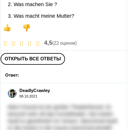
2. Was machen Sie ?
3. Was macht meine Mutter?
4,5
(22 оценок)
ОТКРЫТЬ ВСЕ ОТВЕТЫ
Ответ:
DeadlyCrawley
06.10.2021
Mein Freund ist ein großer Theaterfreund. Er
besucht sehr oft das Kunsttheater. Die Karten
kauft er gewöhnlich im Voraus. Manchmal kauft
er die Karten in der Kasse,manchmal bestellt