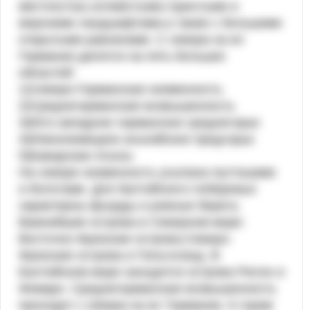
местностью,холмистыми,гористыми и
морскими ландшафтами,а также с большими
открытыми равнинами. С севера на юг
Германия делится на пять больших
областей:
1)Северо-Германская низменность
2)Среднегерманская возвышенность
3)Юго-западное германское среднегорье
4)Южнонемецкое альпийское предгорье
5)Баварские Альпы
На севере низменность усыпана пустошами
и болотами. Для балтийского побережья
характерны фьорды и ровные берега.
Важнейшие острова в Северном море:
Восточно-Фризские острова,Северо-
Фризские острова и Гельголанд. В
Балтийском море находятся острова Рюген и
Фемарн. Среднегерманская возвышенность
проходит с севера на юг Германии. К горам