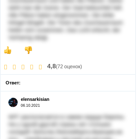
Zuschauerraum und haben die Plätzen. Daher
sieht man die Szene. Der Saal beleuchtet hell.
Alle Plätze haben eingenommen. Die dritte
Klingel klingelt. Die Türen des Zuschauerraum
heilen sich zusammen. Das Licht erlischt; der
Vorhanng steigt.
4,8
(72 оценок)
Ответ:
elensarkisian
06.10.2021
ФРГ располагается в самом сердце Европы.
Ни у одной другой страны нет стольких
соседей: Бельгии,Люксембурга,Франции,на