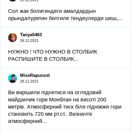
26.12.2021
Сол жак болигиндеги амалдардын
орындалуретин белгиле тендеулерди шеш,...
Tanya5463
26.12.2021
НУЖНО ! ЧТО НУЖНО В СТОЛБИК
РАСПИШИТЕ В СТОЛБИК...
MissRapunzel
26.12.2021
Ви вирішили піднятися на оглядовий
майданчик гори Монблан на висоті 200
метрів. Атмосферний тиск біля підніжжя гори
становить 720 мм рт.ст.. Визначте
атмосферний...