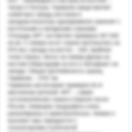
юге -- Швейцарии и Австрии,на востоке --
Чехии и Польши. Германия представляет
собой мост между востоком и
западом,поскольку одновременно граничит с
восточными и западными странами.
Площадь ФРГ составляет примерно 357.000
кв км. С севера на юг страна протянулась на
876 км,с запада на восток -- 640. Крайние
точки страны: Зюльт на севере,Дешка на
востоке,Оберстдорф на юге и Зельфкант на
западе. Общая протяжённость границ
Германии -- 3767 км.
Германия насчитывает примерно 81.8
миллионов жителей. ФРГ -- самая
густонаселённая страна в Европе после
России. Немецкие ландшафты очень
разнообразны и привлекательны. Низкие и
высокие горы чередуются с
плоскогорьями,ступенчатой