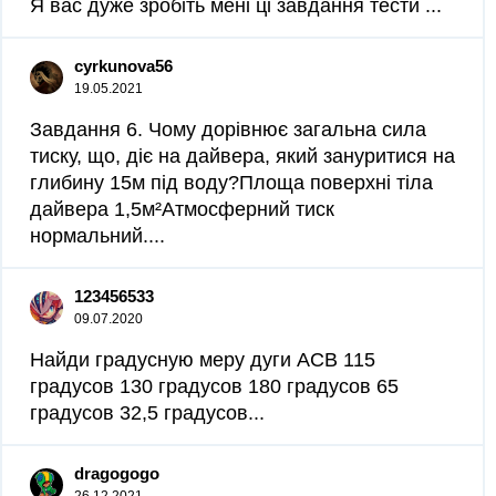
Я вас дуже зробіть мені ці завдання тести ​...
cyrkunova56
19.05.2021
Завдання 6. Чому дорівнює загальна сила
тиску, що, діє на дайвера, який зануритися на
глибину 15м під воду?Площа поверхні тіла
дайвера 1,5м²Атмосферний тиск
нормальний....
123456533
09.07.2020
Найди градусную меру дуги ACB 115
градусов 130 градусов 180 градусов 65
градусов 32,5 градусов​...
dragogogo