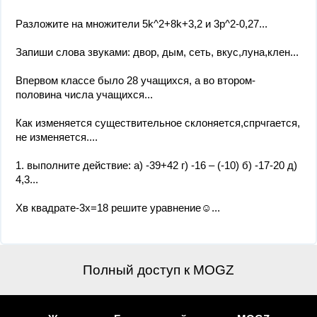
Разложите на множители 5k^2+8k+3,2 и 3p^2-0,27...
Запиши слова звуками: двор, дым, сеть, вкус,луна,клен...
Впервом классе было 28 учащихся, а во втором-
половина числа учащихся...
Как изменяется существительное склоняется,спрчгается,
не изменяется....
1. выполните действие: а) -39+42 г) -16 – (-10) б) -17-20 д)
4,3...
Хв квадрате-3х=18 решите уравнение☺...
Полный доступ к MOGZ