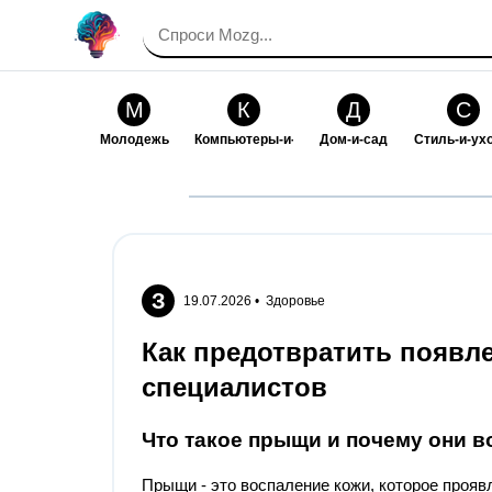
М
К
Д
С
Молодежь
Компьютеры-и-электроника
Дом-и-сад
Стиль-и-ух
И
В
Искусство-и-развлечения
Взаимоотн
З
19.07.2026 •
Здоровье
Как предотвратить появл
специалистов
Что такое прыщи и почему они 
Прыщи - это воспаление кожи, которое проявл