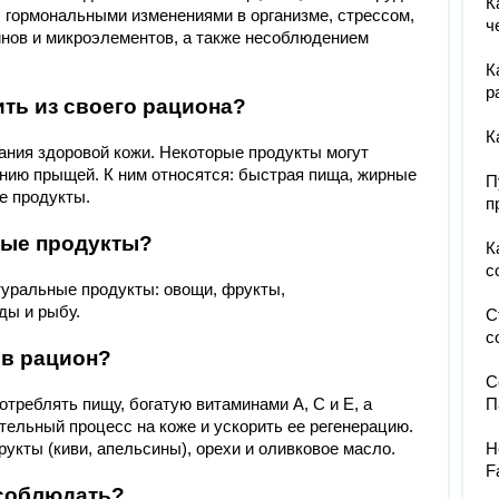
К
 гормональными изменениями в организме, стрессом,
ч
нов и микроэлементов, а также несоблюдением
К
р
ть из своего рациона?
К
ния здоровой кожи. Некоторые продукты могут
ению прыщей. К ним относятся: быстрая пища, жирные
П
е продукты.
п
ные продукты?
К
с
туральные продукты: овощи, фрукты,
ды и рыбу.
С
с
 в рацион?
С
треблять пищу, богатую витаминами А, С и Е, а
П
тельный процесс на коже и ускорить ее регенерацию.
укты (киви, апельсины), орехи и оливковое масло.
Н
F
 соблюдать?