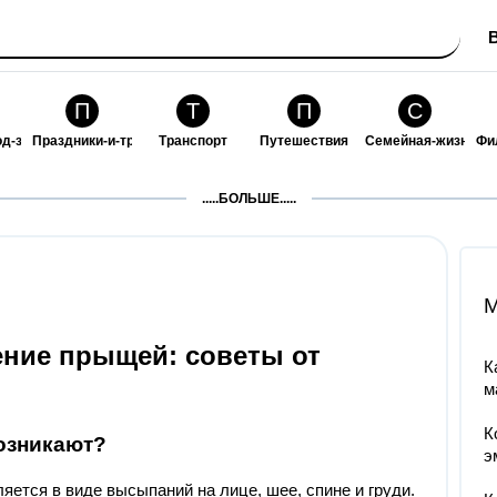
П
Т
П
С
од-за-собой
Праздники-и-традиции
Транспорт
Путешествия
Семейная-жизнь
Фи
З
К
Ф
П
.....БОЛЬШЕ.....
ошения
Здоровье
Кулинария-и-гостеприимство
Финансы-и-бизнес
Питомцы-и-животн
О
M
ение прыщей: советы от
К
м
К
возникают?
э
яется в виде высыпаний на лице, шее, спине и груди.