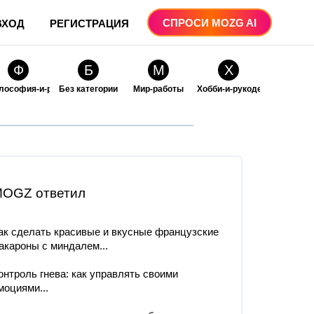
СПРОСИ MOZG AI
ВХОД
РЕГИСТРАЦИЯ
Ф
Б
М
Х
лософия-и-религия
Без категории
Мир-работы
Хобби-и-рукоделие
О
О
ые
бразование
Образование-и-коммуникации
OGZ ответил
ак сделать красивые и вкусные французские
акароны с миндалем...
онтроль гнева: как управлять своими
моциями...