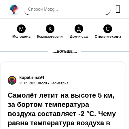
М
К
Д
С
Молодежь
Компьютеры-и-электроника
Дом-и-сад
Стиль-и-уход-за-со
П
Т
П
С
.....БОЛЬШЕ.....
Праздники-и-традиции
Транспорт
Путешествия
Семейная-жизнь
Ф
Б
М
Х
Философия-и-религия
Без категории
Мир-работы
Хобби-и-рукоделие
kopatirina94
25.05.2021 06:28 •
Геометрия
И
В
З
К
Искусство-и-развлечения
Взаимоотношения
Здоровье
Кулинария-и-госте
Самолёт летит на высоте 5 км,
за бортом температура
Ф
П
О
О
Финансы-и-бизнес
Питомцы-и-животные
Образование
Образование-и-ком
воздуха составляет -2 °C. Чему
равна температура воздуха в