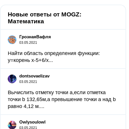
Новые ответы от MOGZ:
Математика
ГрознаяВафля
03.05.2021
Найти область определения функции:
y=корень x-5+6/x...
dontsovaelizav
03.05.2021
Вычислить отметку точки a,если отметка
точки b 132,65м,а превышение точки a над b
равно 4,12 м....
Owlysoulowl
03.05.2021