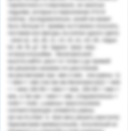
горизонтали и 3 вертикали, не занятые
ладьями, которые в пересечении 3*3=9
клеток). 2)следовательно, коней не может
быть больше 9. пример на 9 можно получить,
поставив все фигуры на клетки одного цвета
- кони a1, a3, a5, c1, c3, c5, e1, e3, e5, ладьи
b2, d4, f6, g7, h8. 3)дано: треуг. мnp -
остроугольныйма - бисектриссаnk -
высота.найти: расст от точки о до прямой
мn.решение.назовем это расстояние
ов.рассмотрим труг. мво и мок. они равны: 1)
< вмо=< омк (так как ма-бисектрисса)2) < мов
= < мок( 180-90-< вмо=< мов, 180-90-< омк=<
мок, а так как < вмо=< омк, следовательно <
mob=< mok) у равных треугольников
соответствующие элементы равны
ов=ок=6.ответ: 6. 4)не могу решить,простите)
5)расмотрим прямоугольник, полученный из