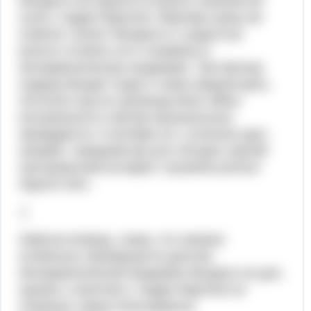
Моцарта постарался устроить знакомство
сына с падре Мартини. Мартири сразу же
отметил талант Моцарта и с радостью
взялся готовить его к экзамену в
Филармоническую академию. Три месяца
подряд Моцарт ходил к нему каждый день,
постигая под его руководством тайны
контрапункта и прочие музыкальные
премудрости. 9 октября он с успехом сдал
экзамен, переработав для четырех партий
григорианский антифон «Quaerite primum
regnum Dei».
:(
Забегая вперед, скажу, что никаких
особенных преимуществ диплом
Филармонической академии Моцарту не дал,
однако о занятиях с падре Мартини он
сохранил самые благодарные