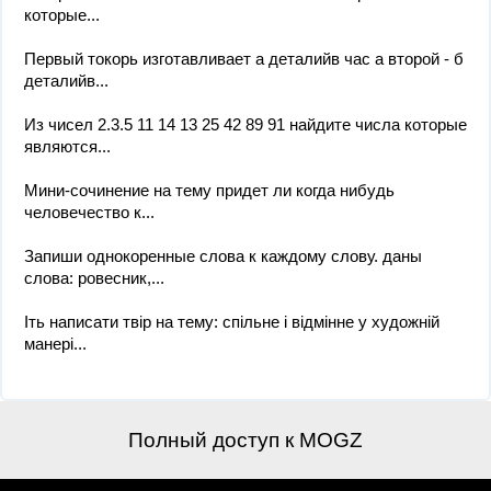
которые...
Первый токорь изготавливает a деталийв час а второй - б
деталийв...
Из чисел 2.3.5 11 14 13 25 42 89 91 найдите числа которые
являются...
Мини-сочинение на тему придет ли когда нибудь
человечество к...
Запиши однокоренные слова к каждому слову. даны
слова: ровесник,...
Іть написати твір на тему: спільне і відмінне у художній
манері...
Полный доступ к MOGZ