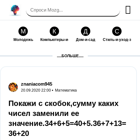
М
К
Д
С
Молодежь
Компьютеры-и-электроника
Дом-и-сад
Стиль-и-уход-за-со
П
Т
П
С
.....БОЛЬШЕ.....
Праздники-и-традиции
Транспорт
Путешествия
Семейная-жизнь
Ф
Б
М
Х
Философия-и-религия
Без категории
Мир-работы
Хобби-и-рукоделие
znaniacom945
20.09.2020 22:00 •
Математика
И
В
З
К
Искусство-и-развлечения
Взаимоотношения
Здоровье
Кулинария-и-госте
Покажи с скобок,сумму каких
чисел заменили ее
Ф
П
О
О
Финансы-и-бизнес
Питомцы-и-животные
Образование
Образование-и-ком
значение.34+6+5=40+5.36+7+13=
36+20