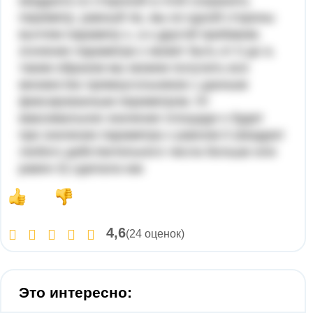
квадрата со стороной а.чтоб сохранить
периметр, равный 4а, мы из одной стороны
вычтем параметр х, а к другой прибавим.
згачение параметра х может быть от 0 до а.
таким образом мы можем получить все
множество прямоугольников с данным
фиксированным периметром. ￼
максимальное значение площади s будет
при значении параметра х равном 0 (квадрат
любого действительного числа больше или
равен 0) сделала как
4,6
(24 оценок)
Это интересно: