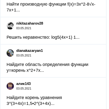
Найти производную функции f(x)=3x^2-8√x-
7x+1...
nikitazaharov28
03.05.2021
Решить неравенство: log5(4x+1) 1...
dianakazaryan1
03.05.2021
Найдите область определения функции
y=корень x^2+7x...
алик143
03.05.2021
Найдите корень уравнения
3^(3+4x)=1,5•2^(3+4x)...