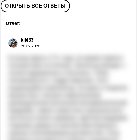
ОТКРЫТЬ ВСЕ ОТВЕТЫ
Ответ:
kikl33
20.09.2020
В конце марта 1771 года, во время первого
путешествия по Италии, Леопольд Моцарт с
сыном задержались в Болонье, чтобы
познакомиться с падре Мартини. Этот
выдающийся композитор, историк и теоретик
музыки был членом и фактическим
руководителем болонской Филармонической
академии, самого известного музыкального
института своего времени. Диплом академии
открывал двери ко многим престижным и
хорошо оплачиваемым должностям. Отец