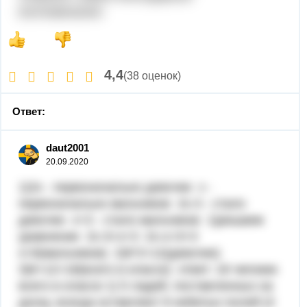
воспоминания.
4,4
(38 оценок)
Ответ:
daut2001
20.09.2020
1)2х - первоначально девочек х -
первоначально мальчиков 2х-3 - стало
девочек х+3 - стало мальчиков 1)решаем
уравнение 2х-3=х+3 2х-х=3+3
х=6(мальчиков) 2)6*2=12(девочек)
3)6+12=18(всего в классе) ответ: 18 челокек
всего в классе 1) 5 ладей, поставленных на
доску, всегда оставляют 9 небитых полей (3