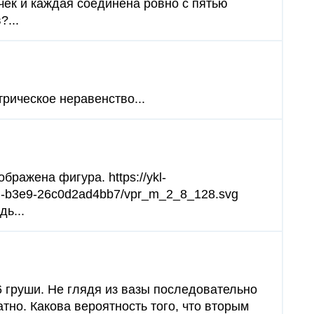
чек и каждая соединена ровно с пятью
?...
трическое неравенство...
бражена фигура. https://ykl-
1d-b3e9-26c0d2ad4bb7/vpr_m_2_8_128.svg
ь...
 6 груши. Не глядя из вазы последовательно
атно. Какова вероятность того, что вторым