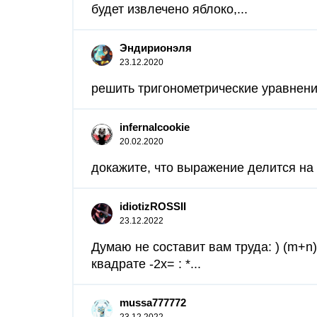
будет извлечено яблоко,...
Эндирионэля
23.12.2020
решить тригонометрические уравнения
infernalcookie
20.02.2020
докажите, что выражение делится на 1
idiotizROSSII
23.12.2022
Думаю не составит вам труда: ) (m+n)
квадрате -2х= : *...
mussa777772