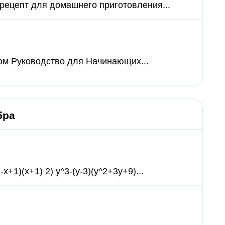
 рецепт для домашнего приготовления...
ом Руководство для Начинающих...
бра
+1)(x+1) 2) y^3-(y-3)(y^2+3y+9)...