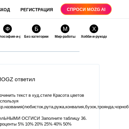
СПРОСИ MOZG AI
ВХОД
РЕГИСТРАЦИЯ
Ф
Б
М
Х
лософия-и-религия
Без категории
Мир-работы
Хобби-и-рукоделие
О
О
ые
бразование
Образование-и-коммуникации
OGZ ответил
очинить текст в худ.стиле Красота цветов
используя
кр.названия(любисток,рута,ружа,конвалия,бузок,троянда,чорноб
елЬНЫМИ ОСГИСИ Заполните таблицу 36.
роценты 5% 10% 20% 25% 40% 50%