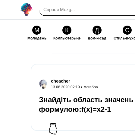
М
К
Д
С
Молодежь
Компьютеры-и-электроника
Дом-и-сад
Стиль-и-ух
И
В
Искусство-и-развлечения
Взаимоотн
cheacher
13.08.2020 02:19 •
Алгебра
Знайдіть область значень 
формулою:f(x)=x2-1
👇