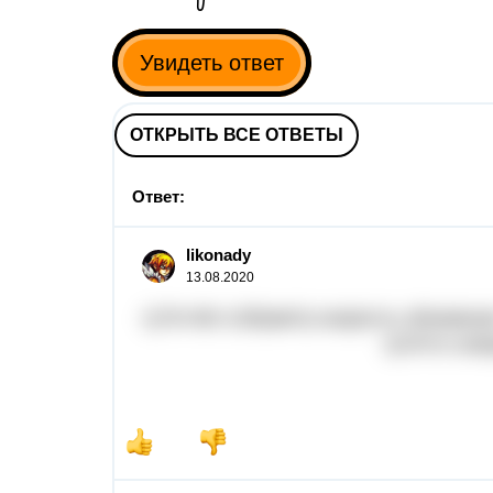
Увидеть ответ
ОТКРЫТЬ ВСЕ ОТВЕТЫ
Ответ:
likonady
13.08.2020
1)70+65=135(км/ч
2)70*2=140(км
3)475-140=335(км)
4