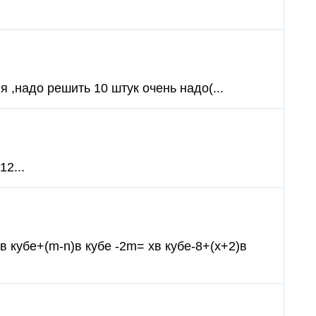
 ,надо решить 10 штук очень надо(...
2...
в кубе+(m-n)в кубе -2m= хв кубе-8+(х+2)в