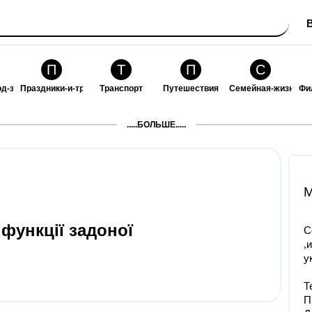
П
Т
П
С
од-за-собой
Праздники-и-традиции
Транспорт
Путешествия
Семейная-жизнь
Фи
З
К
Ф
П
.....БОЛЬШЕ.....
ошения
Здоровье
Кулинария-и-гостеприимство
Финансы-и-бизнес
Питомцы-и-животн
О
M
функції задоної
С
,
у
Т
П