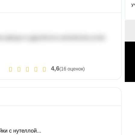
у
ы фигур от другой есть количество углов
4,6
(16 оценок)
ки с нутеллой...