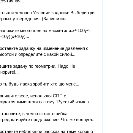
есятичная...
тных и человен Условие задания: Выбери три
ерных утверждения. (Запиши их...
азложите многочлен на множетили:x²-100y²=
x-10y)(x+10y)​...
оставьте задачку на изменение давления с
ысотой и определите с какой силой...
ешите задачу по геометрии. Надо Не
гнорьте!...
о ть будь ласка зробити хто що мене...
апишите эссе, используя СПП с
ридаточными цели на тему “Русский язык в...
становите, в чем состоит ошибка.
тредактируйте предложение. Что же волнует...
оставьте небольшой рассказ на тему хорошо