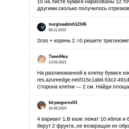
10 на листе бумаги нарисованы 12 то
другими.сколько получилось отрезков
nurgisaabish12345
08.11.2022
2cos + корень 2 =0 решите тригономе
Тане44ка
13.03.2021
На разлинованной в клетку бумаге изо
res.azureedge.net/015c1ab8-53c2-49
Сторона клетки — 2 см. Найди площад
kiryaegorov03
26.08.2020
4 вариант 1.В вазе лежат 10 яблок и
берут 2 фрукта.,не возвращая их обр