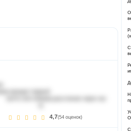
Д
О
в
Р
(
С
в
Р
и
Д
)-скорость сближения
)-проедит первый
Н
-расстояние через час
п
)
У
4,7
(54 оценок)
О
С